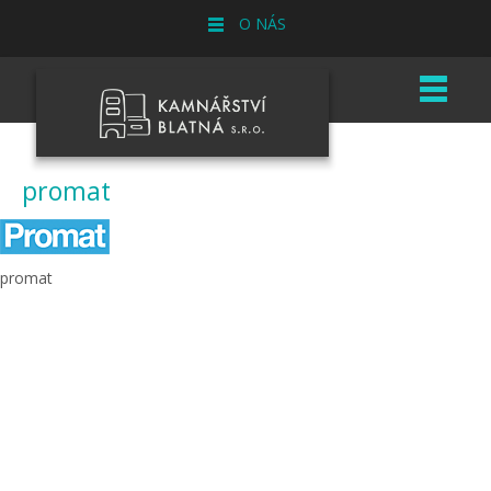
O NÁS
promat
promat