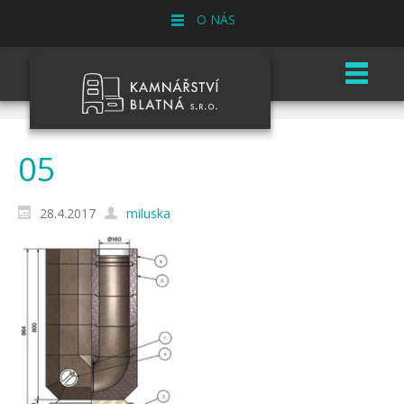
O NÁS
05
28.4.2017
miluska