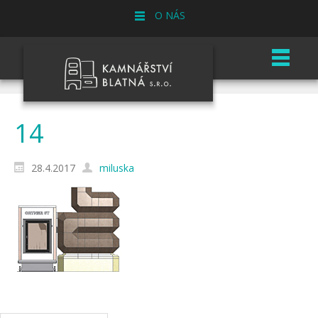
O NÁS
14
28.4.2017
miluska