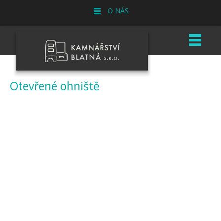
O NÁS
Otevřené ohniště